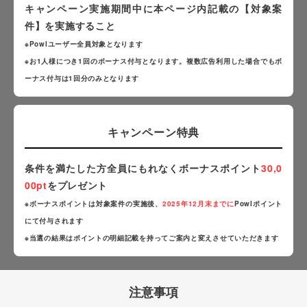
キャンペーン実施期間中に本ページ内記載の【対象案
件】を実施すること
※Powlユーザー全員対象となります
※お1人様につき1回のボーナス付与となります。複数広告利用した場合でもボ
ーナス付与は1回分のみとなります
キャンペーン特典
条件を満たした方全員にもれなくボーナスポイント
30,0
00pt
をプレゼント
※ボーナスポイントは対象案件の実施後、
2025年12月末までに
Powlポイント
にて付与されます
※当選の結果はポイントの明細記載を持ってご案内と変えさせていただきます
注意事項