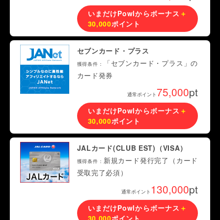
いまだけPowlからボーナス
＋
30,000
ポイント
セブンカード・プラス
「セブンカード・プラス」の
獲得条件：
カード発券
75,000
pt
通常ポイント
いまだけPowlからボーナス
＋
30,000
ポイント
JALカード(CLUB EST)（VISA）
新規カード発行完了（カード
獲得条件：
受取完了必須）
130,000
pt
通常ポイント
いまだけPowlからボーナス
＋
30,000
ポイント