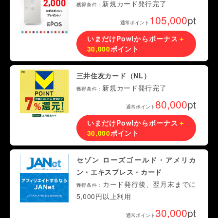
新規カード発行完了
獲得条件：
105,000
pt
通常ポイント
いまだけPowlからボーナス
＋
30,000
ポイント
三井住友カード（NL）
新規カード発行完了
獲得条件：
80,000
pt
通常ポイント
いまだけPowlからボーナス
＋
30,000
ポイント
セゾン ローズゴールド・アメリカ
ン・エキスプレス・カード
カード発行後、翌月末までに
獲得条件：
5,000円以上利用
30,000
pt
通常ポイント