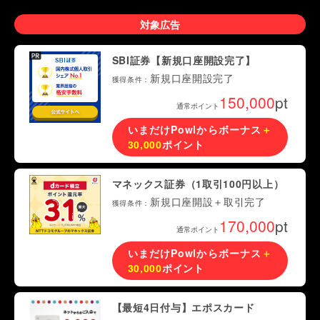
対象広告
SBI証券【新規口座開設完了】
新規口座開設完了
獲得条件：
150,000
pt
通常ポイント
いまだけPowlからボーナス
＋
30,000
ポイント
マネックス証券（1取引100円以上）
新規口座開設＋取引完了
獲得条件：
170,000
pt
通常ポイント
いまだけPowlからボーナス
＋
30,000
ポイント
【最短4日付与】エポスカード